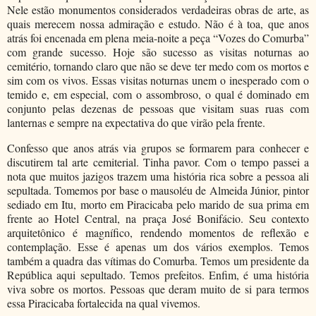
Nele estão monumentos considerados verdadeiras obras de arte, as
quais merecem nossa admiração e estudo. Não é à toa, que anos
atrás foi encenada em plena meia-noite a peça “Vozes do Comurba”
com grande sucesso. Hoje são sucesso as visitas noturnas ao
cemitério, tornando claro que não se deve ter medo com os mortos e
sim com os vivos. Essas visitas noturnas unem o inesperado com o
temido e, em especial, com o assombroso, o qual é dominado em
conjunto pelas dezenas de pessoas que visitam suas ruas com
lanternas e sempre na expectativa do que virão pela frente.
Confesso que anos atrás via grupos se formarem para conhecer e
discutirem tal arte cemiterial. Tinha pavor. Com o tempo passei a
nota que muitos jazigos trazem uma história rica sobre a pessoa ali
sepultada. Tomemos por base o mausoléu de Almeida Júnior, pintor
sediado em Itu, morto em Piracicaba pelo marido de sua prima em
frente ao Hotel Central, na praça José Bonifácio. Seu contexto
arquitetônico é magnífico, rendendo momentos de reflexão e
contemplação. Esse é apenas um dos vários exemplos. Temos
também a quadra das vítimas do Comurba. Temos um presidente da
República aqui sepultado. Temos prefeitos. Enfim, é uma história
viva sobre os mortos. Pessoas que deram muito de si para termos
essa Piracicaba fortalecida na qual vivemos.