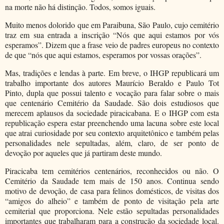
na morte não há distinção. Todos, somos iguais.
Muito menos dolorido que em Paraibuna, São Paulo, cujo cemitério
traz em sua entrada a inscrição “Nós que aqui estamos por vós
esperamos”. Dizem que a frase veio de padres europeus no contexto
de que “nós que aqui estamos, esperamos por vossas orações”.
Mas, tradições e lendas à parte. Em breve, o IHGP republicará um
trabalho importante dos autores Maurício Beraldo e Paulo Tot
Pinto, dupla que possui talento e vocação para falar sobre o mais
que centenário Cemitério da Saudade. São dois estudiosos que
merecem aplausos da sociedade piracicabana. E o IHGP com esta
republicação espera estar preenchendo uma lacuna sobre este local
que atrai curiosidade por seu contexto arquitetônico e também pelas
personalidades nele sepultadas, além, claro, de ser ponto de
devoção por aqueles que já partiram deste mundo.
Piracicaba tem cemitérios centenários, reconhecidos ou não. O
Cemitério da Saudade tem mais de 150 anos. Continua sendo
motivo de devoção, de casa para felinos domésticos, de visitas dos
“amigos do alheio” e também de ponto de visitação pela arte
cemiterial que proporciona. Nele estão sepultadas personalidades
importantes que trabalharam para a construção da sociedade local.