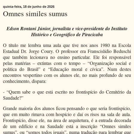
quinta-feira, 18 de junho de 2026
Omnes similes sumus
Edson Rontani Júnior, jornalista e vice-presidente do Instituto
Histórico e Geográfico de Piracicaba
O título me lembra uma aula que tive nos anos 1980 na Escola
Estadual Dr. Jorge Coury. O professor era Franscislídio Beduschi
que também lecionava no ensino particular. Ele foi responsável
pelas matérias – extintas com o tempo – “Organização social e
política do Brasil” e “Educação moral e cívica”. Num destes
encontros vespertino com os alunos ele, no mais profundo de seu
conhecimento, dispara:
- “Quem sabe o que está escrito no frontispício do Cemitério da
Saudade?”
Grande maioria dos alunos ficou pensando o que seria frontispício,
que em muito rimava com hospício e daí os risos na sala de aula.
Frontispício, disse ele, na área de arquitetura, é a entrada decorada
de um edifício e na Saudade está a inscrição “Omnes similes
sumus”, ou “somos todos iguais”, numa tradução para lembrar que